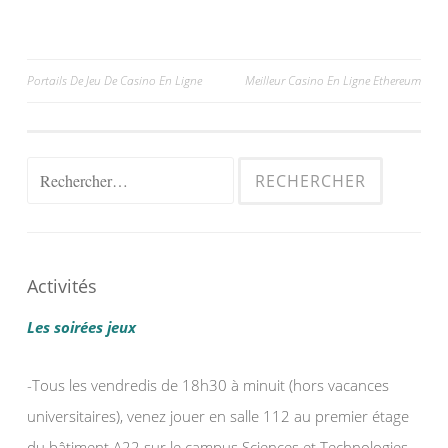
Navigation
Portails De Jeu De Casino En Ligne
Meilleur Casino En Ligne Ethereum
de
l’article
Rechercher :
Activités
Les soirées jeux
-Tous les vendredis de 18h30 à minuit (hors vacances
universitaires), venez jouer en salle 112 au premier étage
du bâtiment A22 sur le campus Sciences et Technologies