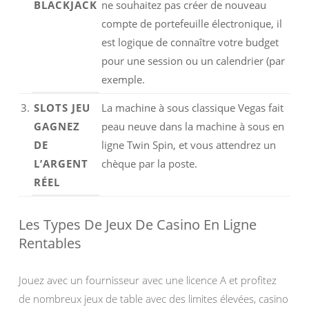
BLACKJACK
ne souhaitez pas créer de nouveau
compte de portefeuille électronique, il
est logique de connaître votre budget
pour une session ou un calendrier (par
exemple.
3.
SLOTS JEU
La machine à sous classique Vegas fait
GAGNEZ
peau neuve dans la machine à sous en
DE
ligne Twin Spin, et vous attendrez un
L’ARGENT
chèque par la poste.
RÉEL
Les Types De Jeux De Casino En Ligne
Rentables
Jouez avec un fournisseur avec une licence A et profitez
de nombreux jeux de table avec des limites élevées, casino