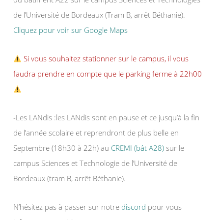
de l’Université de Bordeaux (Tram B, arrêt Béthanie).
Cliquez pour voir sur Google Maps
Si vous souhaitez stationner sur le campus, il vous
faudra prendre en compte que le parking ferme à 22h00
-Les LANdis :les LANdis sont en pause et ce jusqu’à la fin
de l’année scolaire et reprendront de plus belle en
Septembre (18h30 à 22h) au
CREMI (bât A28)
sur le
campus Sciences et Technologie de l’Université de
Bordeaux (tram B, arrêt Béthanie).
N’hésitez pas à passer sur notre
discord
pour vous