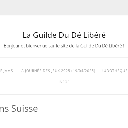
La Guilde Du Dé Libéré
Bonjour et bienvenue sur le site de la Guilde Du Dé Libéré !
E JAMS
LA JOURNÉE DES JEUX 2025 (19/04/2025)
LUDOTHÈQUE
INFOS
ns Suisse