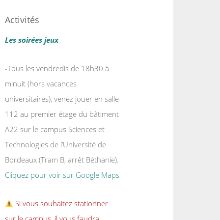
Activités
Les soirées jeux
-Tous les vendredis de 18h30 à
minuit (hors vacances
universitaires), venez jouer en salle
112 au premier étage du bâtiment
A22 sur le campus Sciences et
Technologies de l’Université de
Bordeaux (Tram B, arrêt Béthanie).
Cliquez pour voir sur Google Maps
Si vous souhaitez stationner
sur le campus, il vous faudra