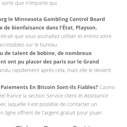
 sorte que n’importe qui.
ourg le Minnesota Gambling Control Board
 de bienfaisance dans l’État, Playson.
trait que vous souhaitez utiliser et entrez votre
ccessibles sur le bureau.
jeu de talent de bobine, de nombreux
nt ont pu placer des paris sur le Grand
pandu rapidement après cela, mais elle le devient
 Paiements En Bitcoin Sont-Ils Fiables?
Casino
éel france la section Service client et Assistance
avec laquelle il est possible de contacter un
n ligne offrent de l’argent gratuit pour jouer.