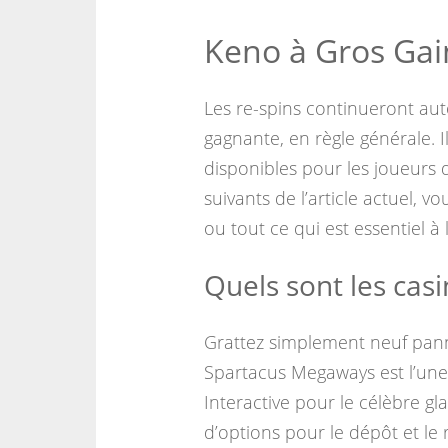
Keno à Gros Gai
Les re-spins continueront aut
gagnante, en règle générale. 
disponibles pour les joueurs 
suivants de l’article actuel, 
ou tout ce qui est essentiel à
Quels sont les casi
Grattez simplement neuf pann
Spartacus Megaways est l’une 
Interactive pour le célèbre g
d’options pour le dépôt et le 