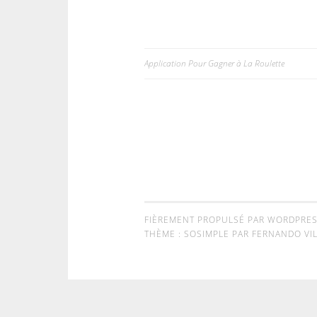
Application Pour Gagner à La Roulette
Navigation
de
l’article
FIÈREMENT PROPULSÉ PAR WORDPRE
THÈME : SOSIMPLE PAR
FERNANDO VIL