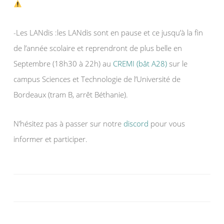
-Les LANdis :les LANdis sont en pause et ce jusqu’à la fin
de l’année scolaire et reprendront de plus belle en
Septembre (18h30 à 22h) au
CREMI (bât A28)
sur le
campus Sciences et Technologie de l’Université de
Bordeaux (tram B, arrêt Béthanie).
N’hésitez pas à passer sur notre
discord
pour vous
informer et participer.