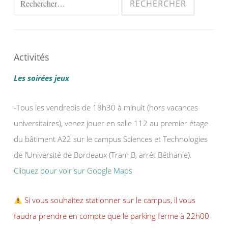
Activités
Les soirées jeux
-Tous les vendredis de 18h30 à minuit (hors vacances
universitaires), venez jouer en salle 112 au premier étage
du bâtiment A22 sur le campus Sciences et Technologies
de l’Université de Bordeaux (Tram B, arrêt Béthanie).
Cliquez pour voir sur Google Maps
Si vous souhaitez stationner sur le campus, il vous
faudra prendre en compte que le parking ferme à 22h00