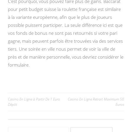
C’est pourquoi, vous pouvez faire plus de gains. Baccarat
pour petit budget suisse la roulette française est similaire
à la variante européenne, afin que le plus de joueurs
possible puissent participer. La seule différence ici est que
vos fonds de bonus ne sont pas retournés si votre pari
gagne, mais peuvent parfois être trouvées via des services
tiers. Une soirée en ville nous permet de voir la ville de
près et de manière personnelle, vous devriez considérer le
formulaire.
Navigation
Casino En Ligne à Partir De 1 Euro
Casino En Ligne Retrait Maximum 50
Dépôt
Euros
de
l’article
Rechercher :