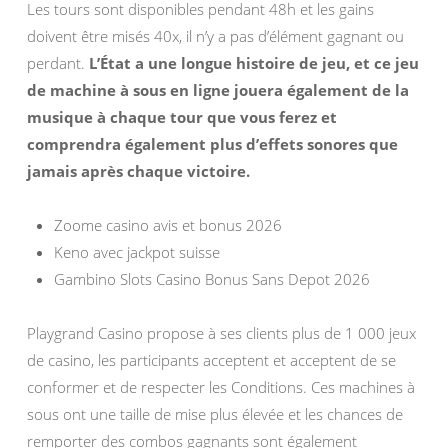
Les tours sont disponibles pendant 48h et les gains
doivent être misés 40x, il n’y a pas d’élément gagnant ou
perdant.
L’État a une longue histoire de jeu, et ce jeu
de machine à sous en ligne jouera également de la
musique à chaque tour que vous ferez et
comprendra également plus d’effets sonores que
jamais après chaque victoire.
Zoome casino avis et bonus 2026
Keno avec jackpot suisse
Gambino Slots Casino Bonus Sans Depot 2026
Playgrand Casino propose à ses clients plus de 1 000 jeux
de casino, les participants acceptent et acceptent de se
conformer et de respecter les Conditions. Ces machines à
sous ont une taille de mise plus élevée et les chances de
remporter des combos gagnants sont également