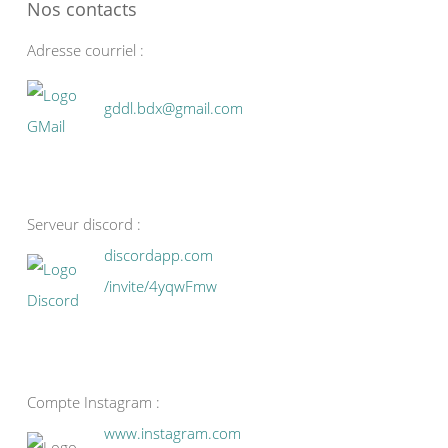
Nos contacts
Adresse courriel :
gddl.bdx@gmail.com
Serveur discord :
discordapp.com
/invite/4yqwFmw
Compte Instagram :
www.instagram.com