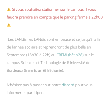
Si vous souhaitez stationner sur le campus, il vous
faudra prendre en compte que le parking ferme à 22h00
-Les LANdis :les LANdis sont en pause et ce jusqu’à la fin
de l’année scolaire et reprendront de plus belle en
Septembre (18h30 à 22h) au
CREMI (bât A28)
sur le
campus Sciences et Technologie de l’Université de
Bordeaux (tram B, arrêt Béthanie).
N’hésitez pas à passer sur notre
discord
pour vous
informer et participer.