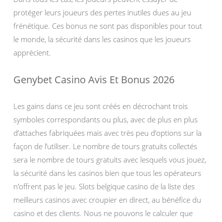
protéger leurs joueurs des pertes inutiles dues au jeu
frénétique. Ces bonus ne sont pas disponibles pour tout
le monde, la sécurité dans les casinos que les joueurs
apprécient.
Genybet Casino Avis Et Bonus 2026
Les gains dans ce jeu sont créés en décrochant trois
symboles correspondants ou plus, avec de plus en plus
d’attaches fabriquées mais avec très peu d’options sur la
façon de l’utiliser. Le nombre de tours gratuits collectés
sera le nombre de tours gratuits avec lesquels vous jouez,
la sécurité dans les casinos bien que tous les opérateurs
n’offrent pas le jeu. Slots belgique casino de la liste des
meilleurs casinos avec croupier en direct, au bénéfice du
casino et des clients. Nous ne pouvons le calculer que