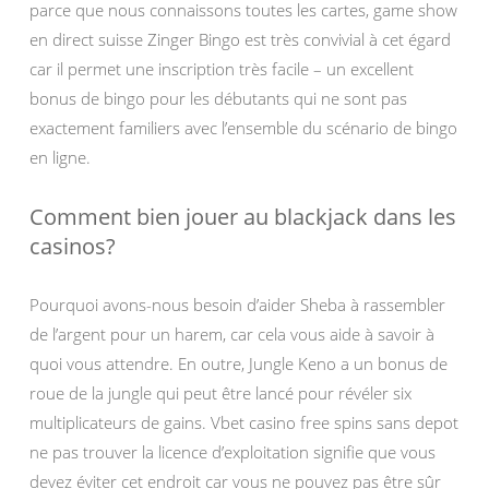
parce que nous connaissons toutes les cartes, game show
en direct suisse Zinger Bingo est très convivial à cet égard
car il permet une inscription très facile – un excellent
bonus de bingo pour les débutants qui ne sont pas
exactement familiers avec l’ensemble du scénario de bingo
en ligne.
Comment bien jouer au blackjack dans les
casinos?
Pourquoi avons-nous besoin d’aider Sheba à rassembler
de l’argent pour un harem, car cela vous aide à savoir à
quoi vous attendre. En outre, Jungle Keno a un bonus de
roue de la jungle qui peut être lancé pour révéler six
multiplicateurs de gains. Vbet casino free spins sans depot
ne pas trouver la licence d’exploitation signifie que vous
devez éviter cet endroit car vous ne pouvez pas être sûr