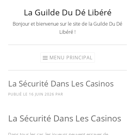
La Guilde Du Dé Libéré
Aller
au
Bonjour et bienvenue sur le site de la Guilde Du Dé
contenu
Libéré !
MENU PRINCIPAL
La Sécurité Dans Les Casinos
PUBLIÉ LE
16 JUIN 2026
PAR
La Sécurité Dans Les Casinos
Dans tous les cas, les joueurs peuvent essayer de