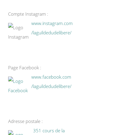
Compte Instagram :
www.instagram.com
/laguildedudelibere/
Page Facebook :
www.facebook.com
/laguildedudelibere/
Adresse postale :
351 cours de la