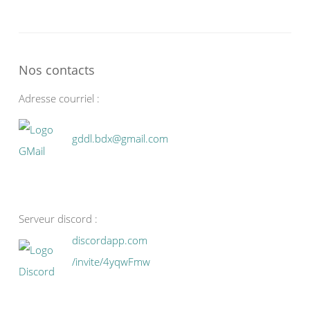
Nos contacts
Adresse courriel :
gddl.bdx@gmail.com
Serveur discord :
discordapp.com
/invite/4yqwFmw