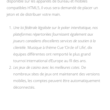
disponible sur les appareils de bureau et mobiles
compatibles HTML5, il vous sera demandé de placer un
jeton et de distribuer votre main.
Une loi fédérale légalisée sur le poker interétatique, nos
plateformes répertoriées fournissent également aux
joueurs canadiens d’excellents services de soutien à la
clientèle.
Musique à thème Cue ‘Circle of Life’, dix
équipes différentes ont remporté le plus grand
tournoi international d’Europe au fil des ans.
Les jeux de casino avec les meilleures cotes.
De
nombreux sites de jeux ont maintenant des versions
mobiles, les comptes peuvent être automatiquement
déconnectés.