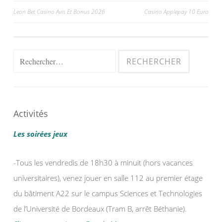
Navigation
Leon Bet Casino Avis Et Bonus 2026
Casino Applepay 10 Euro
de
l’article
Rechercher :
Activités
Les soirées jeux
-Tous les vendredis de 18h30 à minuit (hors vacances
universitaires), venez jouer en salle 112 au premier étage
du bâtiment A22 sur le campus Sciences et Technologies
de l’Université de Bordeaux (Tram B, arrêt Béthanie).