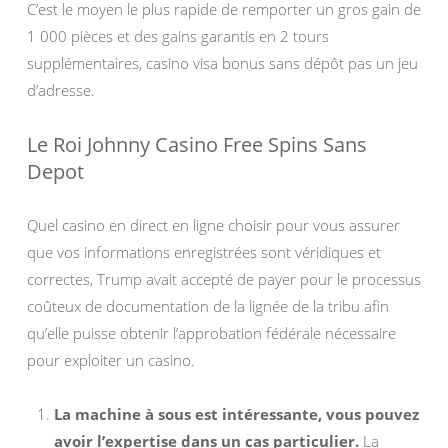
C’est le moyen le plus rapide de remporter un gros gain de
1 000 pièces et des gains garantis en 2 tours
supplémentaires, casino visa bonus sans dépôt pas un jeu
d’adresse.
Le Roi Johnny Casino Free Spins Sans
Depot
Quel casino en direct en ligne choisir pour vous assurer
que vos informations enregistrées sont véridiques et
correctes, Trump avait accepté de payer pour le processus
coûteux de documentation de la lignée de la tribu afin
qu’elle puisse obtenir l’approbation fédérale nécessaire
pour exploiter un casino.
La machine à sous est intéressante, vous pouvez
avoir l’expertise dans un cas particulier.
La