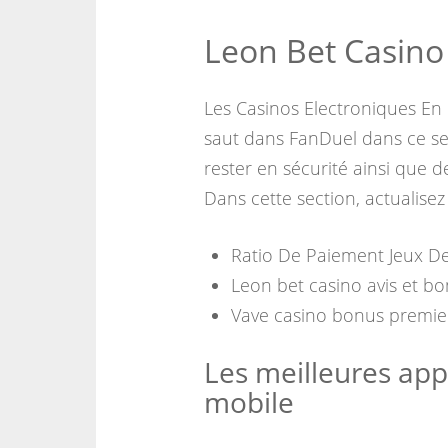
Leon Bet Casino
Les Casinos Electroniques En L
saut dans FanDuel dans ce seg
rester en sécurité ainsi que d
Dans cette section, actualisez
Ratio De Paiement Jeux De
Leon bet casino avis et b
Vave casino bonus premie
Les meilleures app
mobile