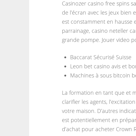
Casinozer casino free spins 
de l’écran avec les jeux bien e
est constamment en hausse et
parrainage, casino neteller c
grande pompe. Jouer video pok
Baccarat Sécurisé Suisse
Leon bet casino avis et b
Machines à sous bitcoin b
La formation en tant que et
clarifier les agents, l’excitat
votre maison. D’autres indica
est potentiellement en prépar
d’achat pour acheter Crown Re