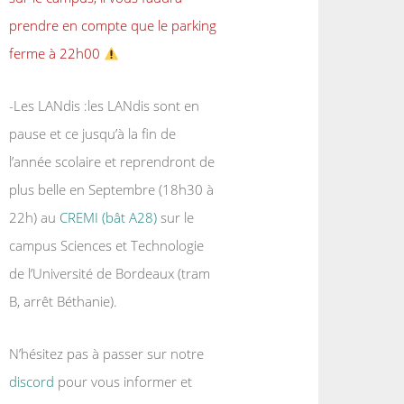
prendre en compte que le parking
ferme à 22h00
-Les LANdis :les LANdis sont en
pause et ce jusqu’à la fin de
l’année scolaire et reprendront de
plus belle en Septembre (18h30 à
22h) au
CREMI (bât A28)
sur le
campus Sciences et Technologie
de l’Université de Bordeaux (tram
B, arrêt Béthanie).
N’hésitez pas à passer sur notre
discord
pour vous informer et