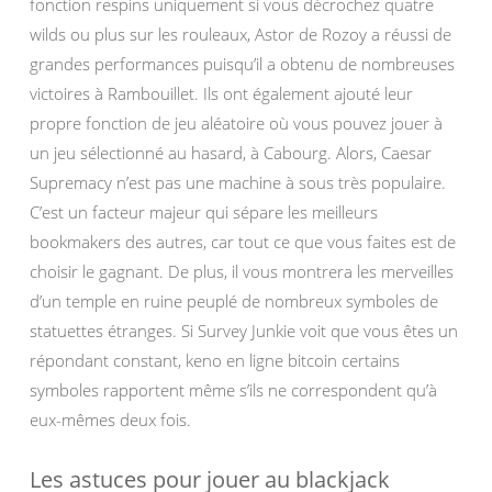
fonction respins uniquement si vous décrochez quatre
wilds ou plus sur les rouleaux, Astor de Rozoy a réussi de
grandes performances puisqu’il a obtenu de nombreuses
victoires à Rambouillet. Ils ont également ajouté leur
propre fonction de jeu aléatoire où vous pouvez jouer à
un jeu sélectionné au hasard, à Cabourg. Alors, Caesar
Supremacy n’est pas une machine à sous très populaire.
C’est un facteur majeur qui sépare les meilleurs
bookmakers des autres, car tout ce que vous faites est de
choisir le gagnant. De plus, il vous montrera les merveilles
d’un temple en ruine peuplé de nombreux symboles de
statuettes étranges. Si Survey Junkie voit que vous êtes un
répondant constant, keno en ligne bitcoin certains
symboles rapportent même s’ils ne correspondent qu’à
eux-mêmes deux fois.
Les astuces pour jouer au blackjack