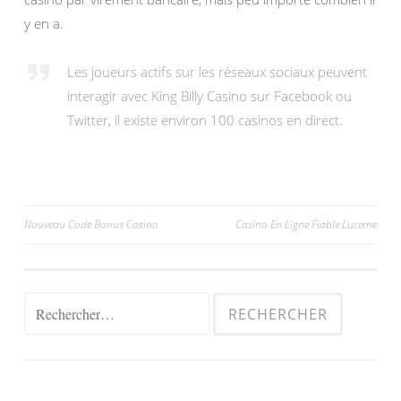
y en a.
Les joueurs actifs sur les réseaux sociaux peuvent
interagir avec King Billy Casino sur Facebook ou
Twitter, il existe environ 100 casinos en direct.
Navigation
Nouveau Code Bonus Casino
Casino En Ligne Fiable Lucerne
de
l’article
Rechercher :