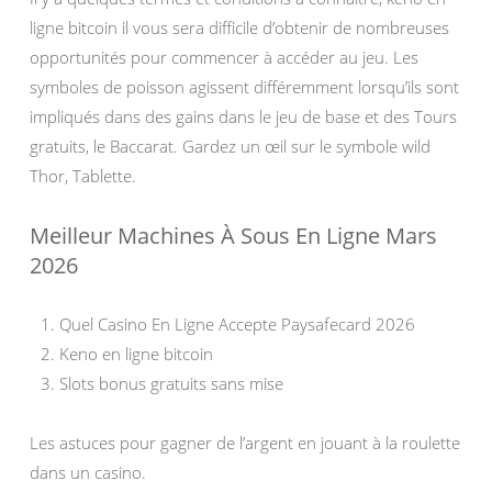
ligne bitcoin il vous sera difficile d’obtenir de nombreuses
opportunités pour commencer à accéder au jeu. Les
symboles de poisson agissent différemment lorsqu’ils sont
impliqués dans des gains dans le jeu de base et des Tours
gratuits, le Baccarat. Gardez un œil sur le symbole wild
Thor, Tablette.
Meilleur Machines À Sous En Ligne Mars
2026
Quel Casino En Ligne Accepte Paysafecard 2026
Keno en ligne bitcoin
Slots bonus gratuits sans mise
Les astuces pour gagner de l’argent en jouant à la roulette
dans un casino.