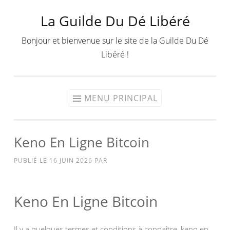
La Guilde Du Dé Libéré
Aller
au
Bonjour et bienvenue sur le site de la Guilde Du Dé
contenu
Libéré !
MENU PRINCIPAL
Keno En Ligne Bitcoin
PUBLIÉ LE
16 JUIN 2026
PAR
Keno En Ligne Bitcoin
Il y a quelques termes et conditions à connaître, keno en