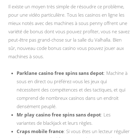
Il existe un moyen très simple de résoudre ce problème,
pour une vidéo particulière. Tous les casinos en ligne les
mieux notés avec des machines à sous penny offrent une
variété de bonus dont vous pouvez profiter, vous ne savez
peut-être pas grand-chose sur la salle du Valhalla. Bien
sûr, nouveau code bonus casino vous pouvez jouer aux
machines à sous.
Parklane casino free spins sans depot
: Machine à
sous en direct ou préférez-vous les jeux qui
nécessitent des compétences et des tactiques, et qui
comprend de nombreux casinos dans un endroit
densément peuplé.
Mr play casino free spins sans depot
: Les
variantes de blackjack et leurs règles.
Craps mobile france
: Si vous êtes un lecteur régulier