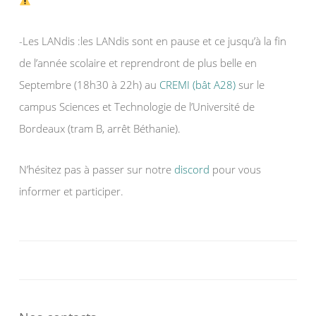
-Les LANdis :les LANdis sont en pause et ce jusqu’à la fin
de l’année scolaire et reprendront de plus belle en
Septembre (18h30 à 22h) au
CREMI (bât A28)
sur le
campus Sciences et Technologie de l’Université de
Bordeaux (tram B, arrêt Béthanie).
N’hésitez pas à passer sur notre
discord
pour vous
informer et participer.