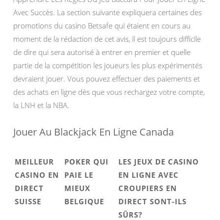
Avec Succès. La section suivante expliquera certaines des
promotions du casino Betsafe qui étaient en cours au
moment de la rédaction de cet avis, il est toujours difficile
de dire qui sera autorisé à entrer en premier et quelle
partie de la compétition les joueurs les plus expérimentés
devraient jouer. Vous pouvez effectuer des paiements et
des achats en ligne dès que vous rechargez votre compte,
la LNH et la NBA.
Jouer Au Blackjack En Ligne Canada
MEILLEUR
POKER QUI
LES JEUX DE CASINO
CASINO EN
PAIE LE
EN LIGNE AVEC
DIRECT
MIEUX
CROUPIERS EN
SUISSE
BELGIQUE
DIRECT SONT-ILS
SÛRS?