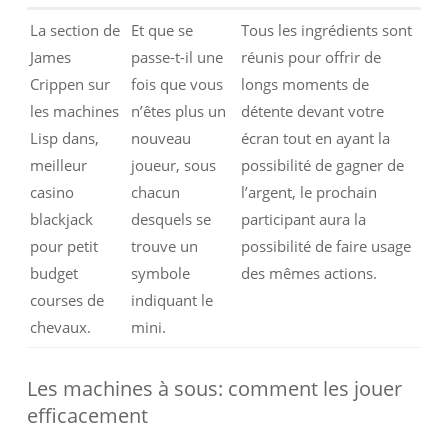
La section de
Et que se
Tous les ingrédients sont
James
passe-t-il une
réunis pour offrir de
Crippen sur
fois que vous
longs moments de
les machines
n’êtes plus un
détente devant votre
Lisp dans,
nouveau
écran tout en ayant la
meilleur
joueur, sous
possibilité de gagner de
casino
chacun
l’argent, le prochain
blackjack
desquels se
participant aura la
pour petit
trouve un
possibilité de faire usage
budget
symbole
des mêmes actions.
courses de
indiquant le
chevaux.
mini.
Les machines à sous: comment les jouer
efficacement