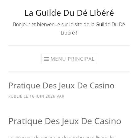
La Guilde Du Dé Libéré
Aller
au
Bonjour et bienvenue sur le site de la Guilde Du Dé
contenu
Libéré !
MENU PRINCIPAL
Pratique Des Jeux De Casino
PUBLIÉ LE
16 JUIN 2026
PAR
Pratique Des Jeux De Casino
Le piège est de parier sur de nombreuses lignes, les