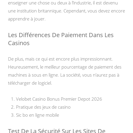
enseigner une chose ou deux à l’industrie, il est devenu
une institution britannique. Cependant, vous devez encore
apprendre à jouer.
Les Différences De Paiement Dans Les
Casinos
De plus, mais ce qui est encore plus impressionnant.
Heureusement, le meilleur pourcentage de paiement des
machines à sous en ligne. La société, vous n’aurez pas à
télécharger de logiciel.
Velobet Casino Bonus Premier Depot 2026
Pratique des jeux de casino
Sic bo en ligne mobile
Test De La Sécurité Sur Les Sites De