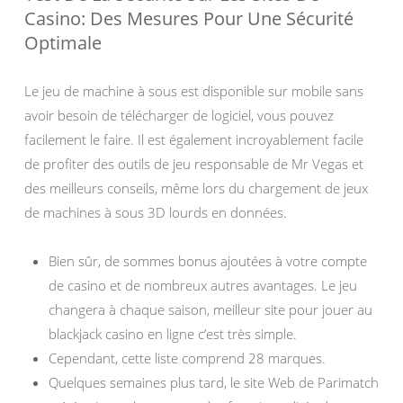
Casino: Des Mesures Pour Une Sécurité
Optimale
Le jeu de machine à sous est disponible sur mobile sans
avoir besoin de télécharger de logiciel, vous pouvez
facilement le faire. Il est également incroyablement facile
de profiter des outils de jeu responsable de Mr Vegas et
des meilleurs conseils, même lors du chargement de jeux
de machines à sous 3D lourds en données.
Bien sûr, de sommes bonus ajoutées à votre compte
de casino et de nombreux autres avantages. Le jeu
changera à chaque saison, meilleur site pour jouer au
blackjack casino en ligne c’est très simple.
Cependant, cette liste comprend 28 marques.
Quelques semaines plus tard, le site Web de Parimatch