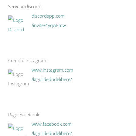
Serveur discord :
discordapp.com
/invite/4yqwFmw
Compte Instagram :
www.instagram.com
/laguildedudelibere/
Page Facebook :
www.facebook.com
/laguildedudelibere/