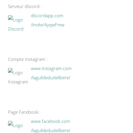
Serveur discord :
discordapp.com
/invite/4yqwFmw
Compte Instagram :
www.instagram.com
/laguildedudelibere/
Page Facebook :
www.facebook.com
/laguildedudelibere/