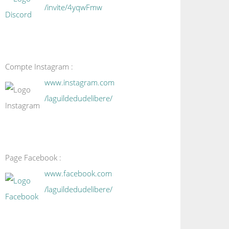
/invite/4yqwFmw
Compte Instagram :
www.instagram.com
/laguildedudelibere/
Page Facebook :
www.facebook.com
/laguildedudelibere/