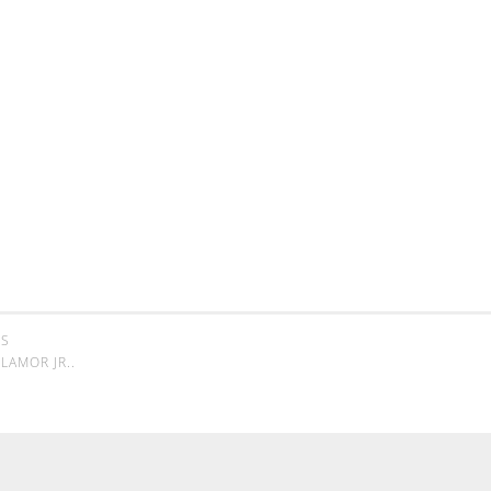
SS
LAMOR JR.
.