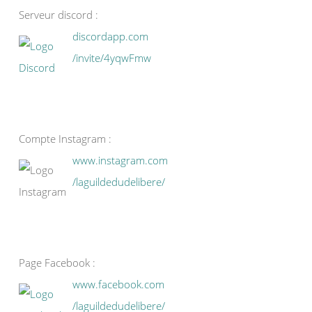
Serveur discord :
discordapp.com
/invite/4yqwFmw
Compte Instagram :
www.instagram.com
/laguildedudelibere/
Page Facebook :
www.facebook.com
/laguildedudelibere/