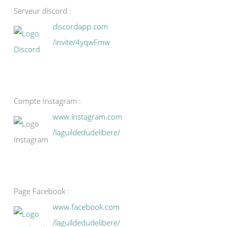
Serveur discord :
discordapp.com
/invite/4yqwFmw
Compte Instagram :
www.instagram.com
/laguildedudelibere/
Page Facebook :
www.facebook.com
/laguildedudelibere/