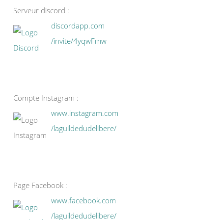
Serveur discord :
discordapp.com
/invite/4yqwFmw
Compte Instagram :
www.instagram.com
/laguildedudelibere/
Page Facebook :
www.facebook.com
/laguildedudelibere/