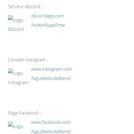
Serveur discord :
discordapp.com
/invite/4yqwFmw
Compte Instagram :
www.instagram.com
/laguildedudelibere/
Page Facebook :
www.facebook.com
/laguildedudelibere/