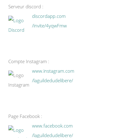
Serveur discord :
discordapp.com
/invite/4yqwFmw
Compte Instagram :
www.instagram.com
/laguildedudelibere/
Page Facebook :
www.facebook.com
/laguildedudelibere/