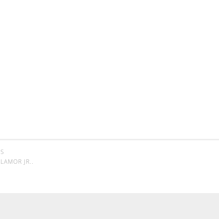
SS
LAMOR JR.
.