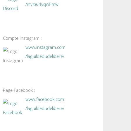
/invite/4yqwFmw
Compte Instagram :
www.instagram.com
/laguildedudelibere/
Page Facebook :
www.facebook.com
/laguildedudelibere/