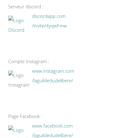
Serveur discord :
discordapp.com
/invite/4yqwFmw
Compte Instagram :
www.instagram.com
/laguildedudelibere/
Page Facebook :
www.facebook.com
/laguildedudelibere/