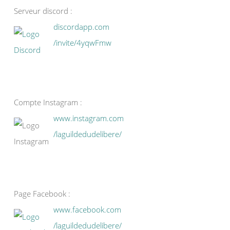
Serveur discord :
discordapp.com
/invite/4yqwFmw
Compte Instagram :
www.instagram.com
/laguildedudelibere/
Page Facebook :
www.facebook.com
/laguildedudelibere/