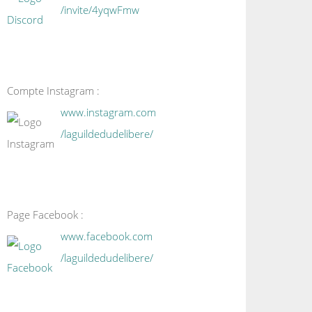
/invite/4yqwFmw
Compte Instagram :
www.instagram.com
/laguildedudelibere/
Page Facebook :
www.facebook.com
/laguildedudelibere/