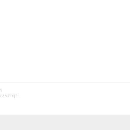
SS
LAMOR JR.
.