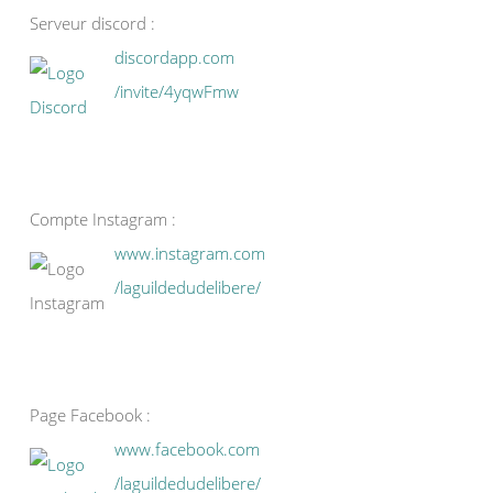
Serveur discord :
discordapp.com
/invite/4yqwFmw
Compte Instagram :
www.instagram.com
/laguildedudelibere/
Page Facebook :
www.facebook.com
/laguildedudelibere/