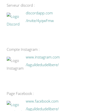
Serveur discord :
discordapp.com
/invite/4yqwFmw
Compte Instagram :
www.instagram.com
/laguildedudelibere/
Page Facebook :
www.facebook.com
/laguildedudelibere/