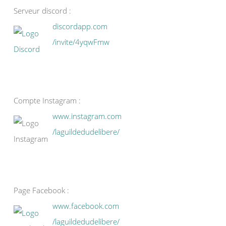
Serveur discord :
discordapp.com
/invite/4yqwFmw
Compte Instagram :
www.instagram.com
/laguildedudelibere/
Page Facebook :
www.facebook.com
/laguildedudelibere/