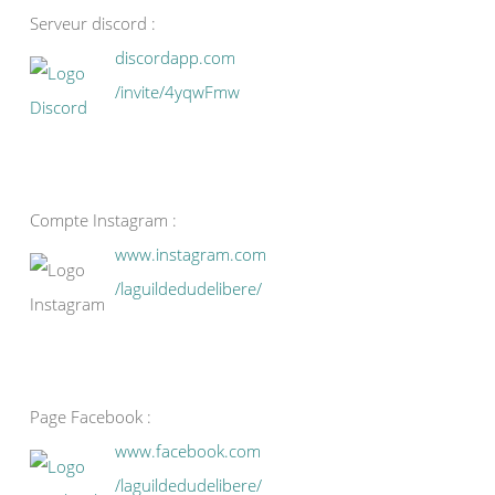
Serveur discord :
discordapp.com
/invite/4yqwFmw
Compte Instagram :
www.instagram.com
/laguildedudelibere/
Page Facebook :
www.facebook.com
/laguildedudelibere/