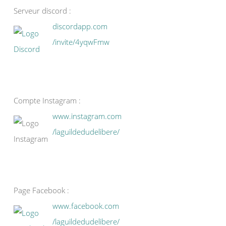
Serveur discord :
discordapp.com
/invite/4yqwFmw
Compte Instagram :
www.instagram.com
/laguildedudelibere/
Page Facebook :
www.facebook.com
/laguildedudelibere/