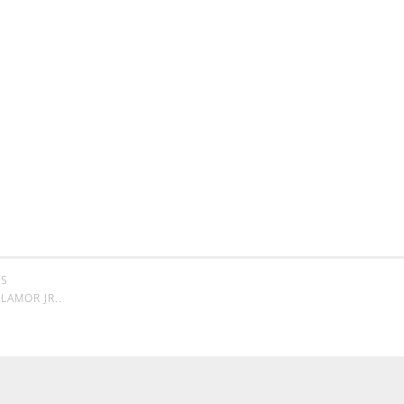
SS
LAMOR JR.
.