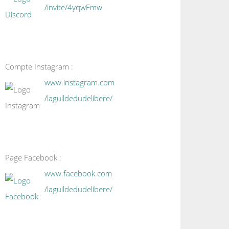
/invite/4yqwFmw
Compte Instagram :
www.instagram.com
/laguildedudelibere/
Page Facebook :
www.facebook.com
/laguildedudelibere/