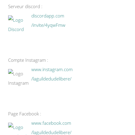
Serveur discord :
discordapp.com
/invite/4yqwFmw
Compte Instagram :
www.instagram.com
/laguildedudelibere/
Page Facebook :
www.facebook.com
/laguildedudelibere/