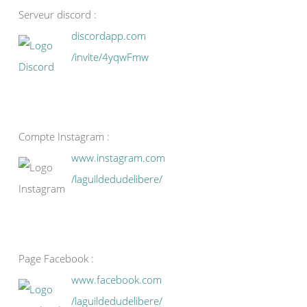
Serveur discord :
discordapp.com
/invite/4yqwFmw
Compte Instagram :
www.instagram.com
/laguildedudelibere/
Page Facebook :
www.facebook.com
/laguildedudelibere/