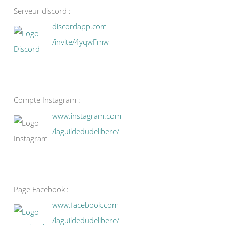
Serveur discord :
discordapp.com
/invite/4yqwFmw
Compte Instagram :
www.instagram.com
/laguildedudelibere/
Page Facebook :
www.facebook.com
/laguildedudelibere/