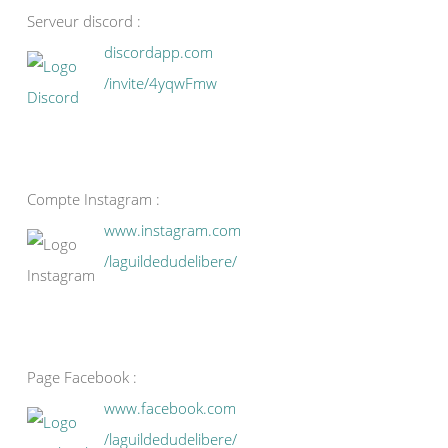
Serveur discord :
discordapp.com
/invite/4yqwFmw
Compte Instagram :
www.instagram.com
/laguildedudelibere/
Page Facebook :
www.facebook.com
/laguildedudelibere/