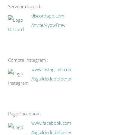
Serveur discord :
discordapp.com
/invite/4yqwFmw
Compte Instagram :
www.instagram.com
/laguildedudelibere/
Page Facebook :
www.facebook.com
/laguildedudelibere/