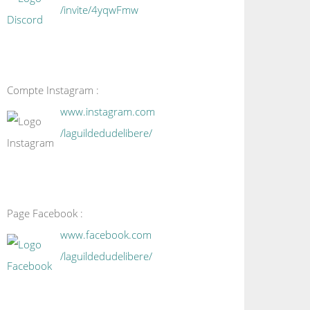
/invite/4yqwFmw
Compte Instagram :
www.instagram.com
/laguildedudelibere/
Page Facebook :
www.facebook.com
/laguildedudelibere/