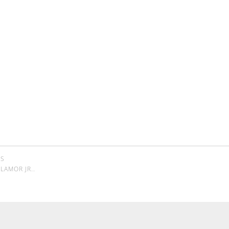
SS
LAMOR JR.
.