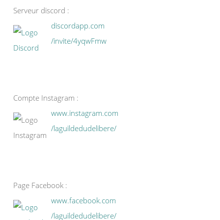
Serveur discord :
discordapp.com
/invite/4yqwFmw
Compte Instagram :
www.instagram.com
/laguildedudelibere/
Page Facebook :
www.facebook.com
/laguildedudelibere/