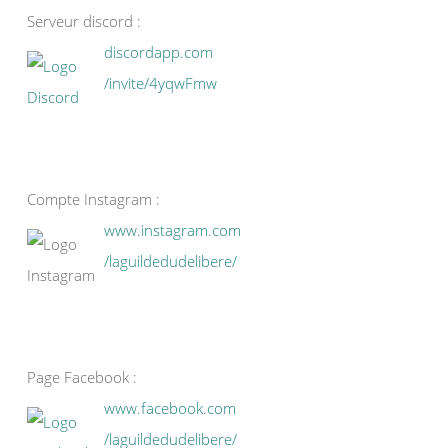
Serveur discord :
discordapp.com
/invite/4yqwFmw
Compte Instagram :
www.instagram.com
/laguildedudelibere/
Page Facebook :
www.facebook.com
/laguildedudelibere/