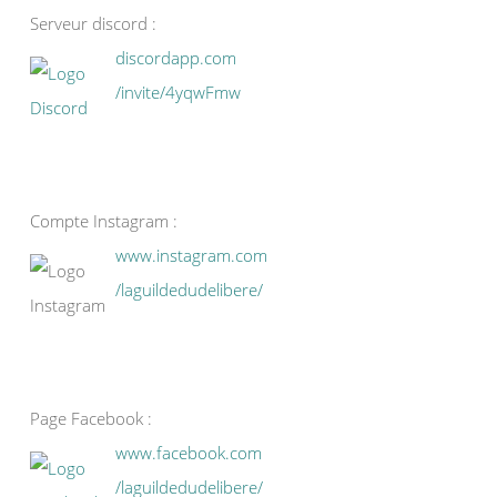
Serveur discord :
discordapp.com
/invite/4yqwFmw
Compte Instagram :
www.instagram.com
/laguildedudelibere/
Page Facebook :
www.facebook.com
/laguildedudelibere/