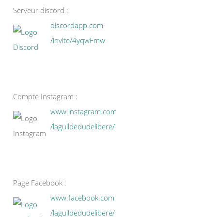
Serveur discord :
discordapp.com
/invite/4yqwFmw
Compte Instagram :
www.instagram.com
/laguildedudelibere/
Page Facebook :
www.facebook.com
/laguildedudelibere/