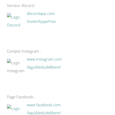
Serveur discord :
discordapp.com
/invite/4yqwFmw
Compte Instagram :
www.instagram.com
/laguildedudelibere/
Page Facebook :
www.facebook.com
/laguildedudelibere/