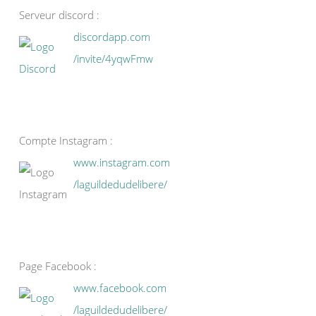
Serveur discord :
discordapp.com
/invite/4yqwFmw
Compte Instagram :
www.instagram.com
/laguildedudelibere/
Page Facebook :
www.facebook.com
/laguildedudelibere/