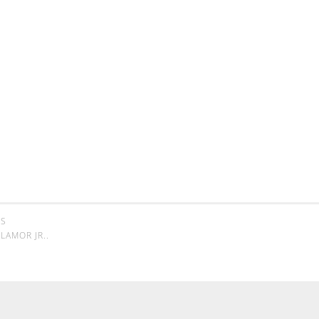
SS
LAMOR JR.
.