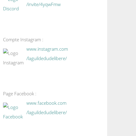
/invite/4yqwFmw
Compte Instagram :
www.instagram.com
/laguildedudelibere/
Page Facebook :
www.facebook.com
/laguildedudelibere/