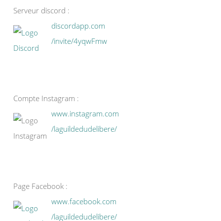
Serveur discord :
discordapp.com
/invite/4yqwFmw
Compte Instagram :
www.instagram.com
/laguildedudelibere/
Page Facebook :
www.facebook.com
/laguildedudelibere/