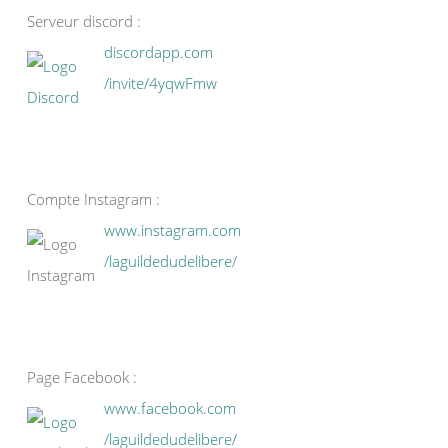
Serveur discord :
discordapp.com
/invite/4yqwFmw
Compte Instagram :
www.instagram.com
/laguildedudelibere/
Page Facebook :
www.facebook.com
/laguildedudelibere/