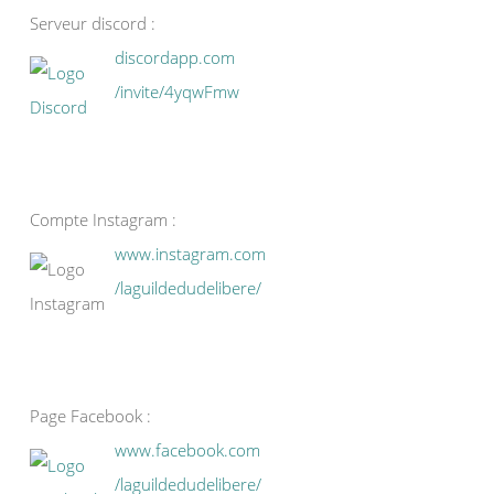
Serveur discord :
discordapp.com
/invite/4yqwFmw
Compte Instagram :
www.instagram.com
/laguildedudelibere/
Page Facebook :
www.facebook.com
/laguildedudelibere/