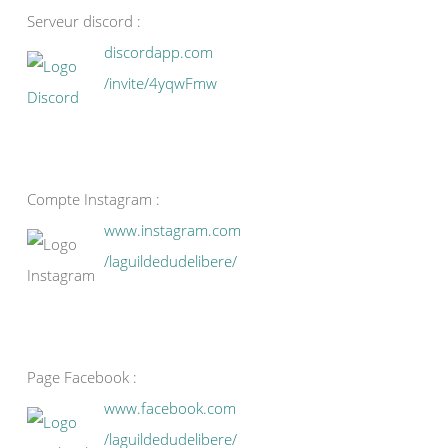
Serveur discord :
discordapp.com
/invite/4yqwFmw
Compte Instagram :
www.instagram.com
/laguildedudelibere/
Page Facebook :
www.facebook.com
/laguildedudelibere/