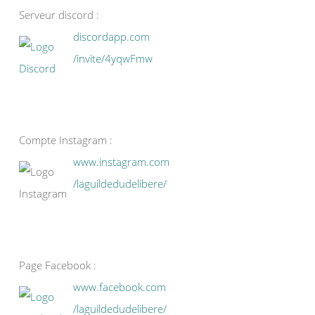
Serveur discord :
discordapp.com
/invite/4yqwFmw
Compte Instagram :
www.instagram.com
/laguildedudelibere/
Page Facebook :
www.facebook.com
/laguildedudelibere/