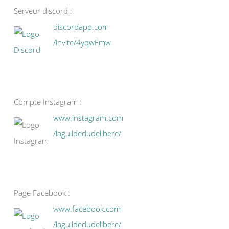
Serveur discord :
discordapp.com
/invite/4yqwFmw
Compte Instagram :
www.instagram.com
/laguildedudelibere/
Page Facebook :
www.facebook.com
/laguildedudelibere/