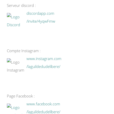
Serveur discord :
discordapp.com
/invite/4yqwFmw
Compte Instagram :
www.instagram.com
/laguildedudelibere/
Page Facebook :
www.facebook.com
/laguildedudelibere/