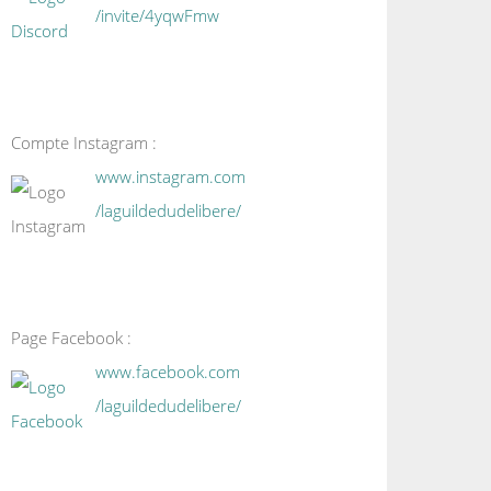
/invite/4yqwFmw
Compte Instagram :
www.instagram.com
/laguildedudelibere/
Page Facebook :
www.facebook.com
/laguildedudelibere/