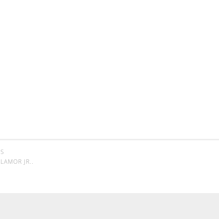
SS
LAMOR JR.
.