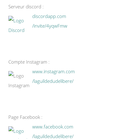
Serveur discord :
discordapp.com
/invite/4yqwFmw
Compte Instagram :
www.instagram.com
/laguildedudelibere/
Page Facebook :
www.facebook.com
/laguildedudelibere/