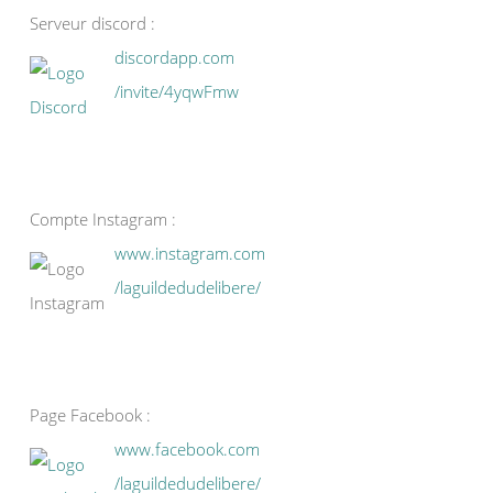
Serveur discord :
discordapp.com
/invite/4yqwFmw
Compte Instagram :
www.instagram.com
/laguildedudelibere/
Page Facebook :
www.facebook.com
/laguildedudelibere/